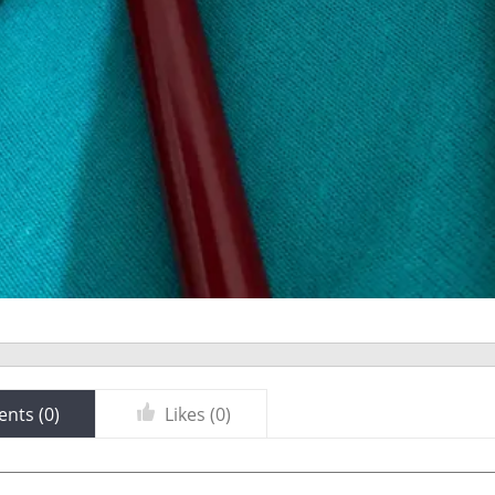
nts (
0
)
Likes (
0
)