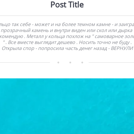
Post Title
ьцо так себе - может и на более темном камне - и заигра
 прозрачный камень и внутри виден или скол или дырка 
комендую . Металл у кольца похлож на " самоварное зол
" . Все вместе выглядит дешево . Носить точно не буду .
Открыла спор - попросила часть денег назад - ВЕРНУЛИ