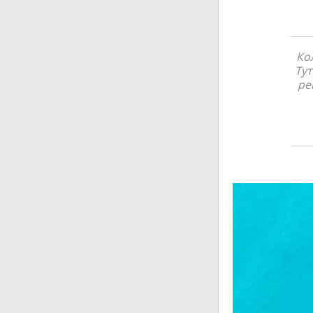
Кол
Тут
ре