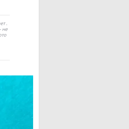
ет .
- не
ото