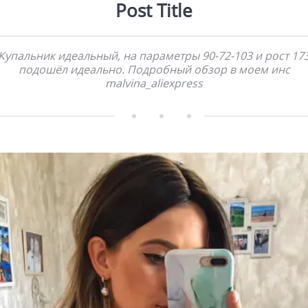
Post Title
Купальник идеальный, на параметры 90-72-103 и рост 17
подошёл идеально. Подробный обзор в моем инс
malvina_aliexpress