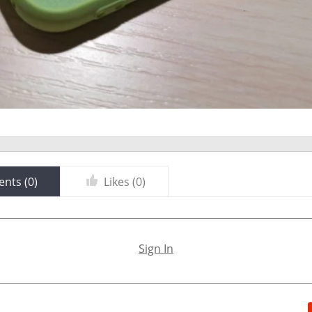
nts (
0
)
Likes (
0
)
Sign In