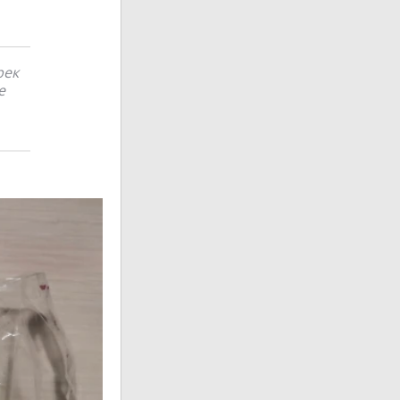
рек
е