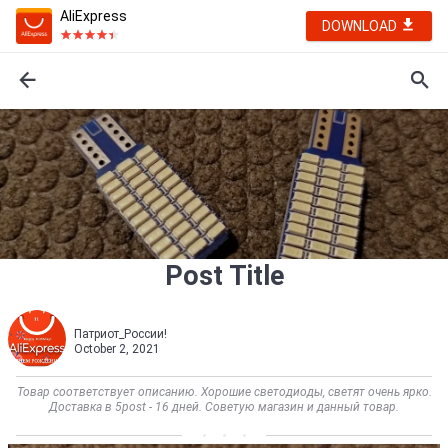
AliExpress
DOWNLOAD
Post Title
Патриот_России!
October 2, 2021
Товар соответствует описанию. Хорошие светодиоды, светят очень ярко.
Доставка в 5post - 16 дней. Советую магазин и данный товар.