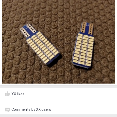
XX likes
Comments by XX users