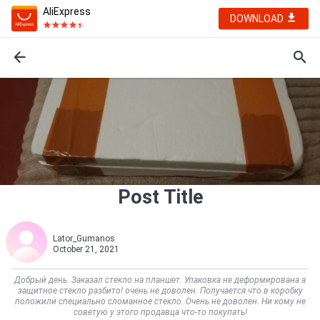
AliExpress
DOWNLOAD
Post Title
Lator_Gumanos
October 21, 2021
Добрый день. Заказал стекло на планшет. Упаковка не деформирована а
защитное стекло разбито! очень не доволен. Получается что в коробку
положили специально сломанное стекло. Очень не доволен. Ни кому не
советую у этого продавца что-то покупать!