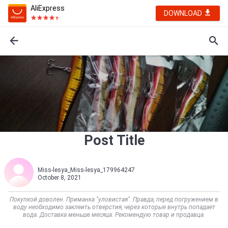
AliExpress
DOWNLOAD
Post Title
Miss-lesya_Miss-lesya_179964247
October 8, 2021
Покупкой доволен. Приманка "уловистая". Правда, перед погружением в
воду необходимо заклеить отверстия, через которые внутрь попадает
вода. Доставка меньше месяца. Рекомендую товар и продавца.