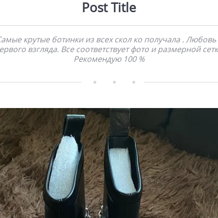
Post Title
Самые крутые ботинки из всех скол ко получала . Любовь 
ервого взгляда. Все соответствует фото и размерной сетк
Рекомендую 100 %