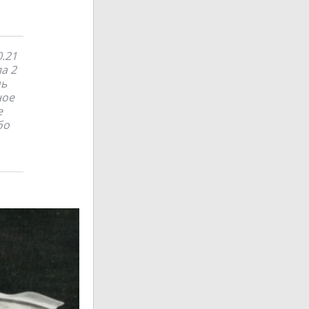
0.21
а 2
чь
ное
е
бо