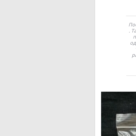
Пос
. 
п
од
р