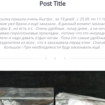
Post Title
ылка пришла очень быстро , за 19 дней , с 25.09. по 11.1
Такие уже брала и ещё заказала . В данный момент заказал
ары $ , но есть и L . Очень удобные , ношу днем , а на но
еваю пороллоновые прокладки , потому что это инород
тело и надо давать отдых ногам . Пока это самые удобны
азделители из всех , что я заказывала перед этим . Спаси
большое ! При необходимости буду заказывать ещё .