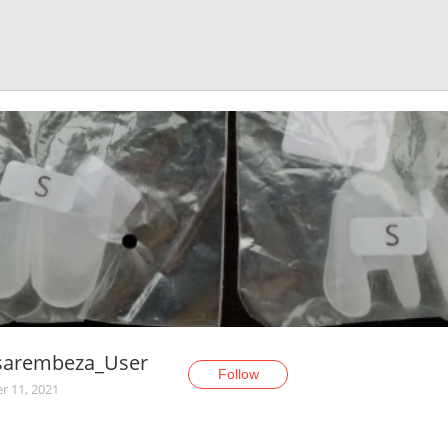
isarembeza_User
Follow
r 11, 2021