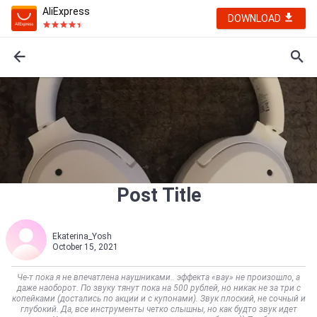
AliExpress
DOWNLOAD
Post Title
Ekaterina_Yosh
October 15, 2021
Че-т пока я не впечатлена наушниками.. эффекта «вау» не произошло, а
даже наоборот. По звуку тянут пока на 500 рублей, но никак не за три с
копейками (достались по акции и с купонами). Звук плоский, не сочный и
глубокий. Да, все инструменты четко слышны, но как будто звук идет