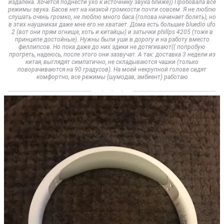
издалека. Хочется поднести ухо к источнику звука ближе)) Пробовала все
режимы звука. Басов нет на низкой громкости почти совсем. Я не люблю
слушать очень громко, не люблю много баса (голова начинает болеть), но
в этих наушниках даже мне его не хватает. Дома есть большие bluedio ufo
2 (вот они прям огнище, хоть и китайцы) и затычки phillps 4205 (тоже в
принципе достойные). Нужны были уши в дорогу и на работу вместо
филлипсов. Но пока даже до них эдики не дотягивают(( попробую
прогреть, надеюсь, после этого они зазвучат. А так: доставка 3 недели из
китая, выглядят симпатично, не складываются чашки (только
поворачиваются на 90 градусов). На моей некрупной голове сидят
комфортно, все режимы (шумодав, эмбиент) работаю