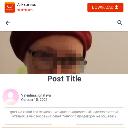
AliExpress
DOWNLOAD
Post Title
Valentina_Ignateva
October 15, 2021
цвет не такой как на картинке, красно-коричневый, именно винный
оттенок, а не с розовым. берет тонкий с продавцом не общалась