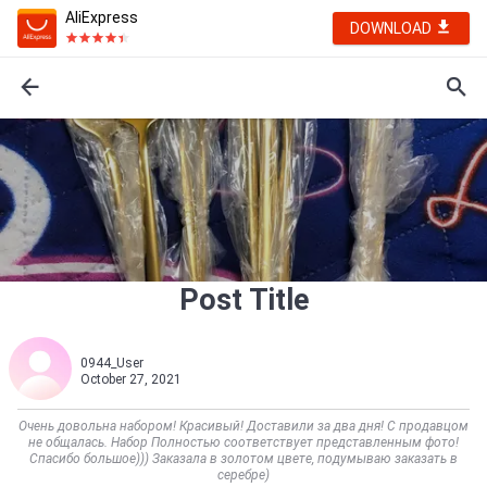
AliExpress
DOWNLOAD
Post Title
0944_User
October 27, 2021
Очень довольна набором! Красивый! Доставили за два дня! С продавцом
не общалась. Набор Полностью соответствует представленным фото!
Спасибо большое))) Заказала в золотом цвете, подумываю заказать в
серебре)