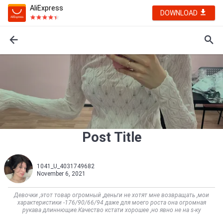
AliExpress
DOWNLOAD
Post Title
1041_U_4031749682
November 6, 2021
Девочки ,этот товар огромный ,деньги не хотят мне возвращать ,мои
характеристики -176/90/66/94 даже для моего роста она огромная
рукава длиннющие.Качество кстати хорошее ,но явно не на s-ку