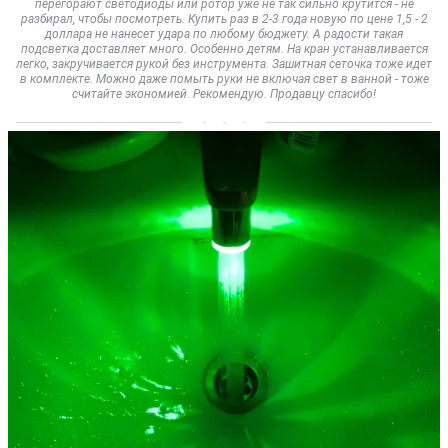
перегорают светодиоды или ротор уже не так сильно крутится - не
разбирал, чтобы посмотреть. Купить раз в 2-3 года новую по цене 1,5 - 2
доллара не нанесет удара по любому бюджету. А радости такая
подсветка доставляет много. Особенно детям. На кран устанавливается
легко, закручивается рукой без инструмента. Зашитная сеточка тоже идет
в комплекте. Можно даже помыть руки не включая свет в ванной - тоже
считайте экономией. Рекомендую. Продавцу спасибо!