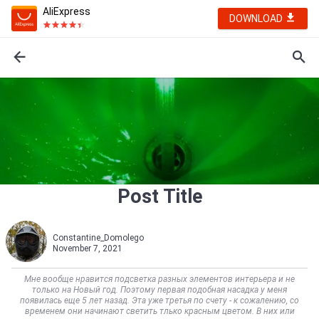
AliExpress
DOWNLOAD
Post Title
Constantine_Domolego
November 7, 2021
Мне вообще нравится подсветка разных элементов интерьера и не
только на Новый год. Поэтому первая подобная насадка у меня
появилась еще 5 лет назад. Эта уже третья по счету - к сожалению, со
временем они начинают светить тлько красным цветом. В них или