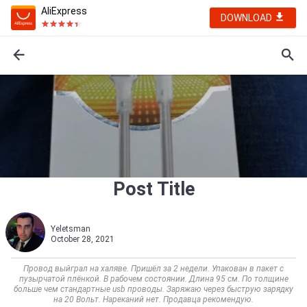
AliExpress
DOWNLOAD
Post Title
Yeletsman
October 28, 2021
Провод выйграл на халяве. Пришёл за 2 недели. Упакован в пакет с
пузырчатой плёнкой. В рабочем состоянии. Длина 95 см. По толщине
больше чем стандартные usb проводы. Заряжаю через быструю зарядку
на 20 Вольт. Нареканий нет. Продавца рекомендую.