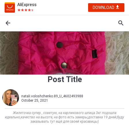
AliExpress
DOWNLOAD
Post Title
natali.voloshchenko.89_U_4602493988
October 25, 2021
Жилеточка супер , советую, на карликового шпица 3кг подошла
идеально,качество на высоте, на фото есть замеры,доставка 19 дней,буду
заказывать тут ещё для своей красавицы)