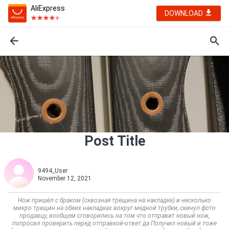
AliExpress
DOWNLOAD
Post Title
9494_User
November 12, 2021
Нож пришёл с браком (сквозная трещина на накладке) и несколько
микро трещин на обеих накладках вокруг медной трубки, скинул фото
продавцу, вообщем сговорились на том что отправит новый нож,
попросил проверить перед отправкой-ответ да Получил новый и тоже