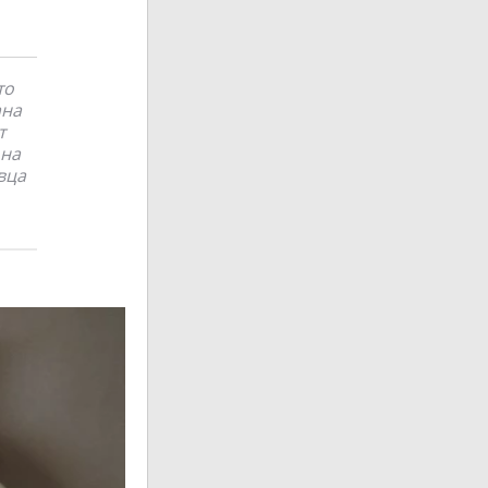
то
ана
т
 на
вца