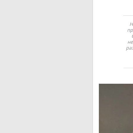
Н
пр
не
ра