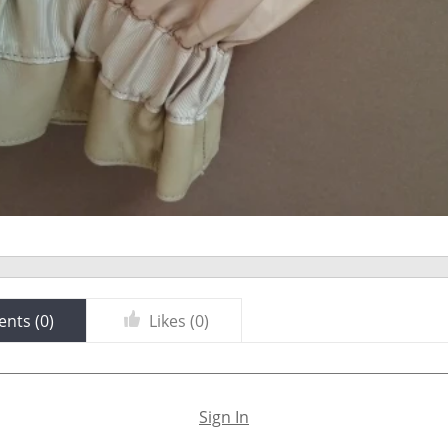
nts (
0
)
Likes (
0
)
Sign In