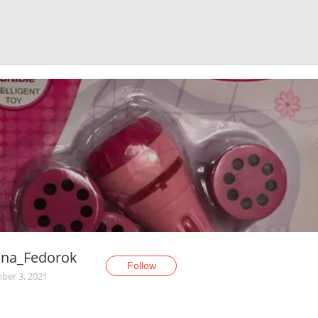
ina_Fedorok
Follow
er 3, 2021