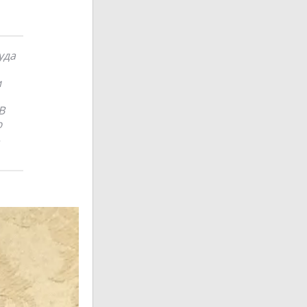
уда
и
В
ю
.