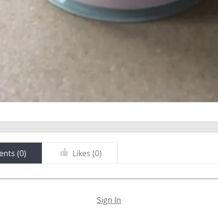
nts (
0
)
Likes (
0
)
Sign In