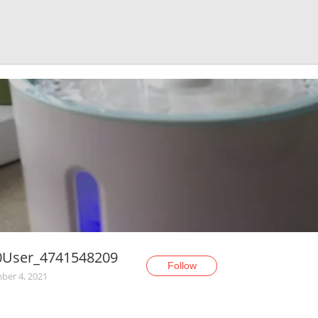
0User_4741548209
Follow
er 4, 2021