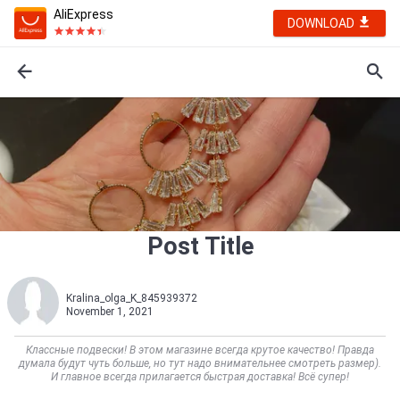
AliExpress
DOWNLOAD
Post Title
Kralina_olga_K_845939372
November 1, 2021
Классные подвески! В этом магазине всегда крутое качество! Правда
думала будут чуть больше, но тут надо внимательнее смотреть размер).
И главное всегда прилагается быстрая доставка! Всё супер!