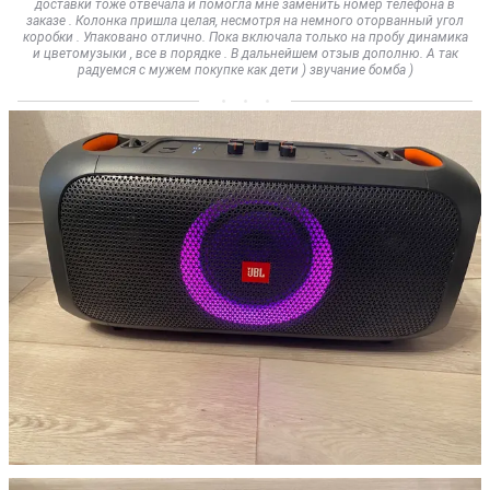
доставки тоже отвечала и помогла мне заменить номер телефона в
заказе . Колонка пришла целая, несмотря на немного оторванный угол
коробки . Упаковано отлично. Пока включала только на пробу динамика
и цветомузыки , все в порядке . В дальнейшем отзыв дополню. А так
радуемся с мужем покупке как дети ) звучание бомба )