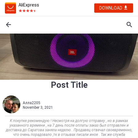
AliExpress
DOWNLOAD
Post Title
Алла2205
November 3, 2021
К покупке рекомендую ! Несмотря на долгую отправку , но в рамках
указанного времени , на 7 день после оплаты заказ был отправлен и
доставка до Саратова заняла неделю . Продавец отвечал своевременно,
что очень порадовало ,тк в отзывах писали иное . Так же служба