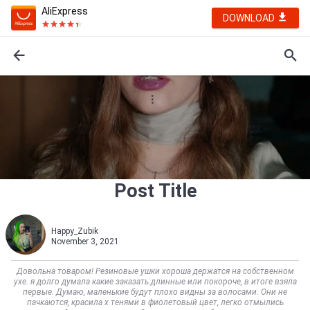
AliExpress
DOWNLOAD
Post Title
Happy_Zubik
November 3, 2021
Довольна товаром! Резиновые ушки хороша держатся на собственном
ухе. я долго думала какие заказать:длинные или покороче, в итоге взяла
первые. Думаю, маленькие будут плохо видны за волосами. Они не
пачкаются, красила х тенями в фиолетовый цвет, легко отмылись