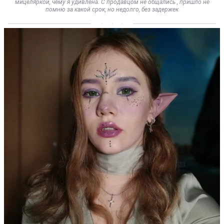
мицеляркой, чему я удивлена. С продавцом не общались , пришло не
помню за какой срок, но недолго, без задержек    