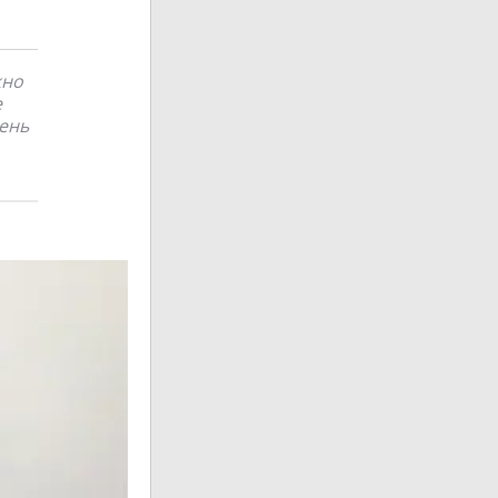
жно
е
чень