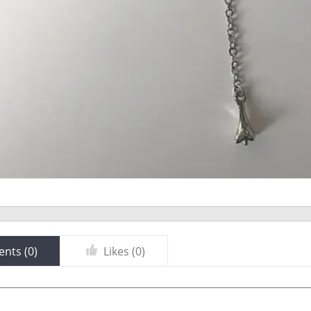
nts (
0
)
Likes (
0
)