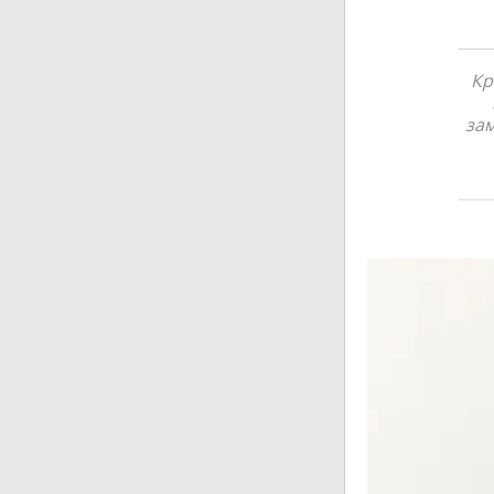
Кр
зам