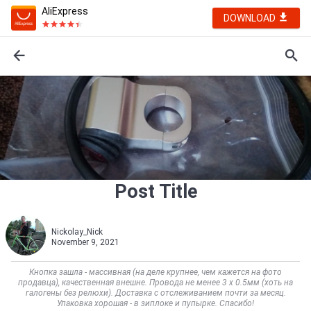
AliExpress
DOWNLOAD
Post Title
Nickolay_Nick
November 9, 2021
Кнопка зашла - массивная (на деле крупнее, чем кажется на фото
продавца), качественная внешне. Провода не менее 3 х 0.5мм (хоть на
галогены без релюхи). Доставка с отслеживанием почти за месяц.
Упаковка хорошая - в зиплоке и пупырке. Спасибо!