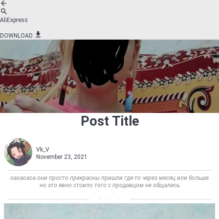
AliExpress
DOWNLOAD
Post Title
Vk_V
November 23, 2021
оаоаоаоа они просто прекрасны пришли где-то через месяц или больше
но это явно стоило того с продавцом не общались