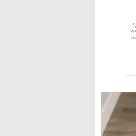
К
чи
на