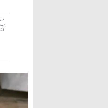
ов
рах
ала