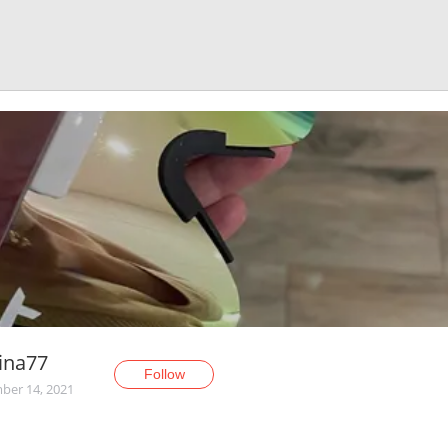
ina77
Follow
er 14, 2021