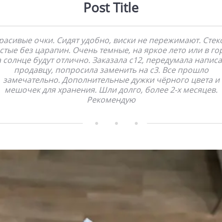
Post Title
расивые очки. Сидят удобно, виски не пережимают. Стек
стые без царапин. Очень темные, на яркое лето или в го
 солнце будут отлично. Заказала с12, передумала напис
продавцу, попросила заменить на с3. Все прошло
замечательно. Дополнительные дужки чёрного цвета и
мешочек для хранения. Шли долго, более 2-х месяцев.
Рекомендую