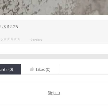
US $2.26
0
0 orders
nts (
0
)
Likes (
0
)
Sign In