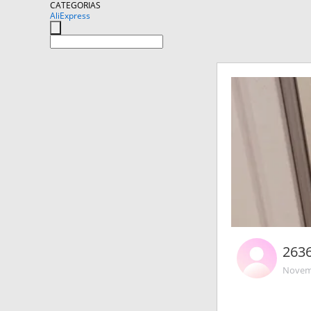
CATEGORIAS
AliExpress
263
Novemb