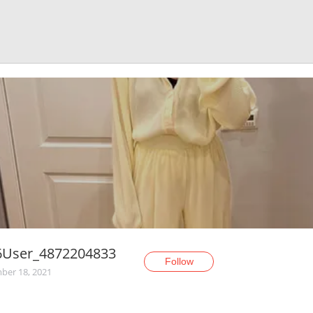
6User_4872204833
Follow
er 18, 2021