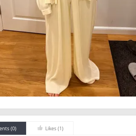
nts (
0
)
Likes (
1
)