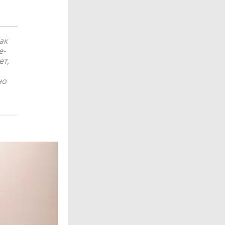
ак
е-
ет,
но