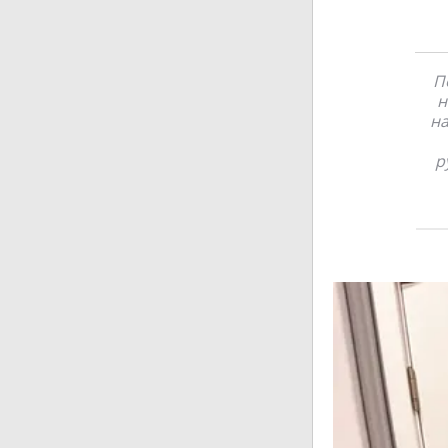
П
н
на
р