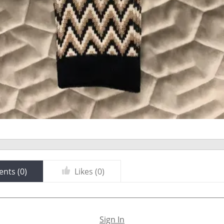
nts (
0
)
Likes (
0
)
Sign In