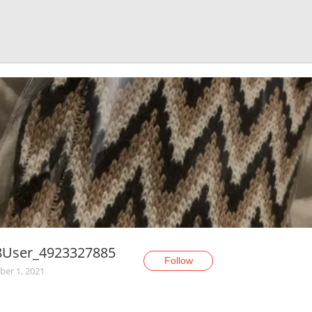
8User_4923327885
Follow
er 1, 2021