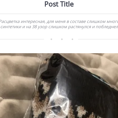
Post Title
Расцветка интересная, для меня в составе слишком мног
синтетики и на 38 узор слишком растянулся и побледнел