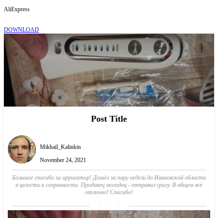
AliExpress
DOWNLOAD
Post Title
Mikhail_Kalinkin
November 24, 2021
Большое спасибо за ирригатор! Дошёл за пару недель до Ивановской области
в целости и сохранности. Продавец молодец - отправил сразу. В общем всё
отлично! Спасибо!