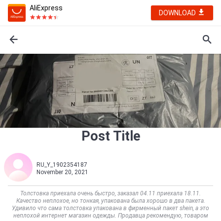
AliExpress
DOWNLOAD
Post Title
RU_Y_1902354187
November 20, 2021
Толстовка приехала очень быстро, заказал 04.11 приехала 18.11.
Качество неплохое, но тонкая, упакована была хорошо в два пакета.
Удивило что сама толстовка упакована в фирменный пакет shein, а это
неплохой интернет магазин одежды. Продавца рекомендую, товаром