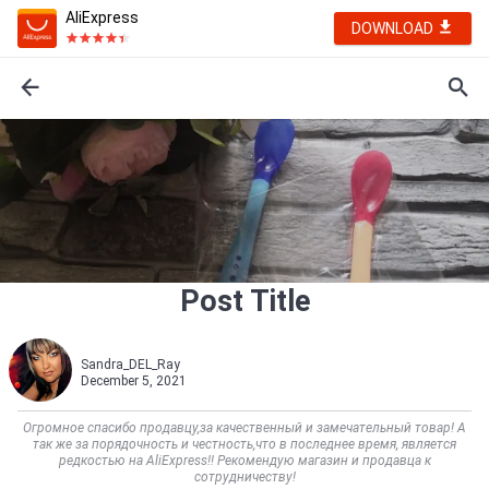
AliExpress
DOWNLOAD
Post Title
Sandra_DEL_Ray
December 5, 2021
Огромное спасибо продавцу,за качественный и замечательный товар! А
так же за порядочность и честность,что в последнее время, является
редкостью на AliExpress!! Рекомендую магазин и продавца к
сотрудничеству!