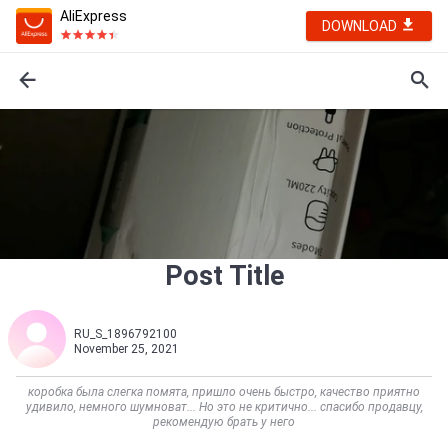
AliExpress
DOWNLOAD
Post Title
RU_S_1896792100
November 25, 2021
коробка была слегка помята, пришло очень быстро, качество приятно
удивило, немного шумноват... Но это не критично... спасибо продавцу,
рекомендую брать у него