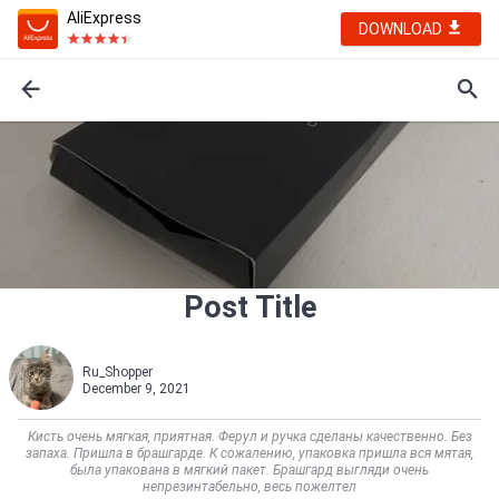
AliExpress
DOWNLOAD
Post Title
Ru_Shopper
December 9, 2021
Кисть очень мягкая, приятная. Ферул и ручка сделаны качественно. Без
запаха. Пришла в брашгарде. К сожалению, упаковка пришла вся мятая,
была упакована в мягкий пакет. Брашгард выгляди очень
непрезинтабельно, весь пожелтел