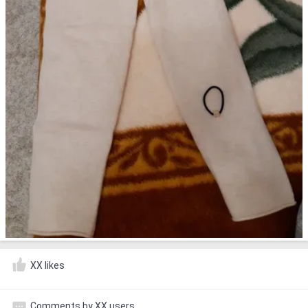
XX likes
Comments by XX users