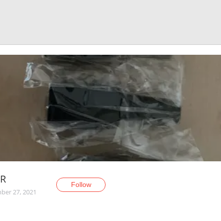
yR
Follow
er 27, 2021