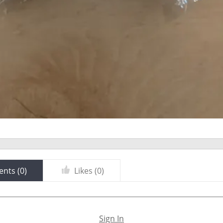
nts (
0
)
Likes (
0
)
Sign In