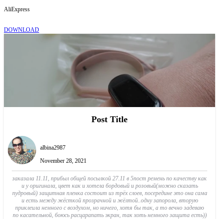
AliExpress
DOWNLOAD
Post Title
albina2987
November 28, 2021
заказала 11.11, прибыл общей посылкой 27.11 в 5пост ремень по качеству как
и у оригинала, цвет как и хотела бордовый и розовый(можно сказать
пудровый) защитная пленка состоит из трёх слоев, посередине это она сама
и есть между жёсткой прозрачной и жёлтой..одну запорола, вторую
приклеила немного с воздухом, но ничего, хотя бы так, а то вечно задеваю
по касательной, боюсь расцарапать экран, так хоть немного защита есть))