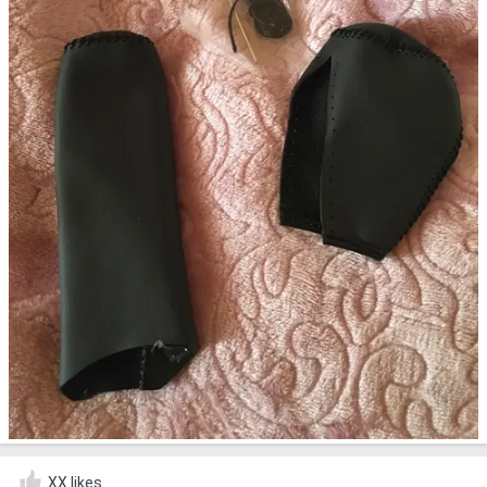
XX likes