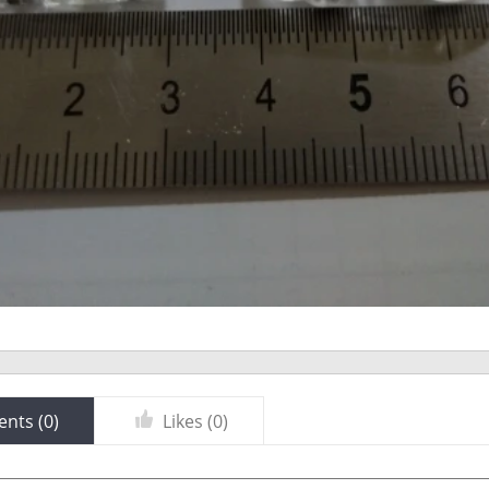
nts (
0
)
Likes (
0
)