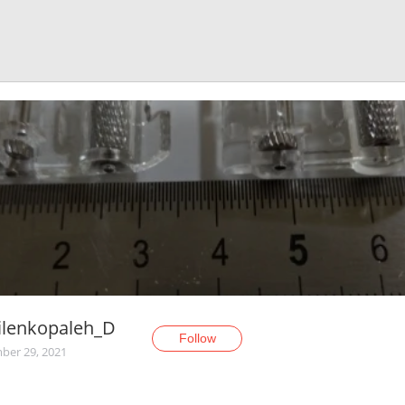
ilenkopaleh_D
Follow
er 29, 2021