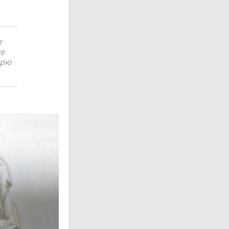
и
те
   