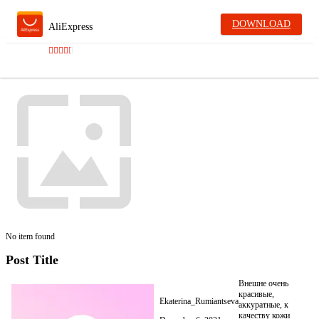
DOWNLOAD
AliExpress
No item found
Post Title
Внешне очень
красивые,
Ekaterina_Rumiantseva
аккуратные, к
качеству кожи