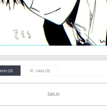
nts (
0
)
Likes (
0
)
Sign In