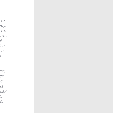
сто
ру,
это
зать
й
Все
на
о
га,
ет
се
на
как
,
о,