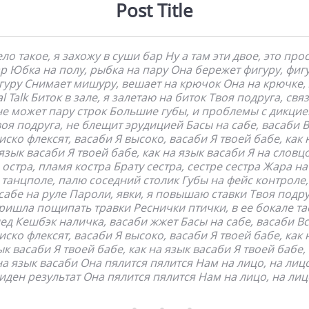
Post Title
ло такое, я захожу в суши бар Ну а там эти двое, это про
ар Юбка на полу, рыбка на пару Она бережет фигуру, фигу
гуру Снимает мишуру, вешает на крючок Она на крючке, 
l Talk Биток в зале, я залетаю на биток Твоя подруга, свя
не может пару строк Большие губы, и проблемы с дикцие
оя подруга, не блещит эрудицией Басы на сабе, васаби 
иско флексят, васаби Я высоко, васаби Я твоей бабе, как 
язык васаби Я твоей бабе, как на язык васаби Я на словц
остра, пламя костра Брату сестра, сестре сестра Жара на
танцполе, палю соседний столик Губы на фейс контроле,
сабе на руле Пароли, явки, я повышаю ставки Твоя подру
ришла пощипать травки Реснички птички, в ее бокале та
ед Кешбэк наличка, васаби жжет Басы на сабе, васаби В
иско флексят, васаби Я высоко, васаби Я твоей бабе, как 
ык васаби Я твоей бабе, как на язык васаби Я твоей бабе, 
на язык васаби Она пялится пялится Нам на лицо, на лицо
иден результат Она пялится пялится Нам на лицо, на лиц