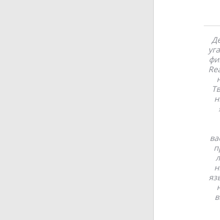
Де
уг
фи
Rea
Тв
н
ва
п
л
н
яз
в