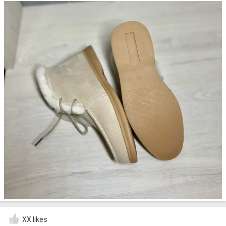
XX likes