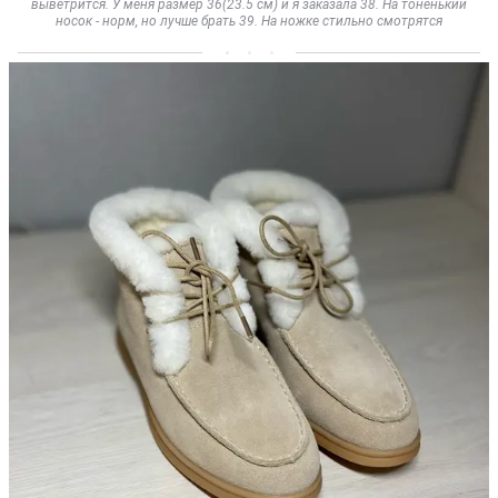
выветрится. У меня размер 36(23.5 см) и я заказала 38. На тоненький
носок - норм, но лучше брать 39. На ножке стильно смотрятся