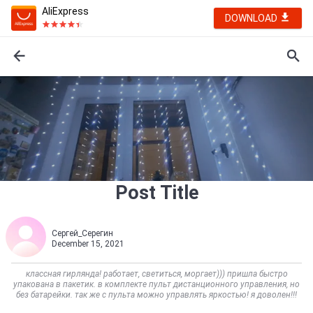
AliExpress
DOWNLOAD
Post Title
Сергей_Серегин
December 15, 2021
классная гирлянда! работает, светиться, моргает))) пришла быстро
упакована в пакетик. в комплекте пульт дистанционного управления, но
без батарейки. так же с пульта можно управлять яркостью! я доволен!!!