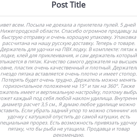
Post Title
ивет всем. Посыла не доехала а прилетела пулей. 5 дней 
Нижегородской области. Спасибо огромное продавцу з
быструю отправку и очень хорошую упаковку. Упаковка
рассчитана на нашу русскую доставку. Теперь о товаре.
Держатель для удочки на ПВХ лодку. В комплекте: пятак к
лодке, клей для приклеивания, и сам держатель который
втыкается в пятак. Качество самого держателя на высше
овне, пластик очень качественный и плотный. Держател
гнездо пятака вставляется очень плотно и имеет стопор.
Потерять будет очень трудно. Держатель можно менять
горизонтальное положение на 15° и так на 360°. Также
ржатель имеет и вертикальную настройку, поэтому выбр
ожет каждый под себя любой наклон удилища. Внутрен
диаметр расчет 3,5 см., Я думаю любое удилище можно
вставить. Если убрать задний упор то можно спиннинг ил
удочку с катушкой опустить до самой катушки, есть
пециальная прорез. Есть возможность привязать удочку
пятаку, что бы рыба не утащила. Продавца и товар
рекомендую.