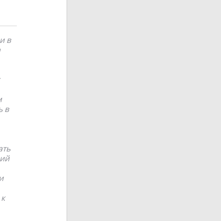
и в
а
м
ь в
ать
ний
и
 к