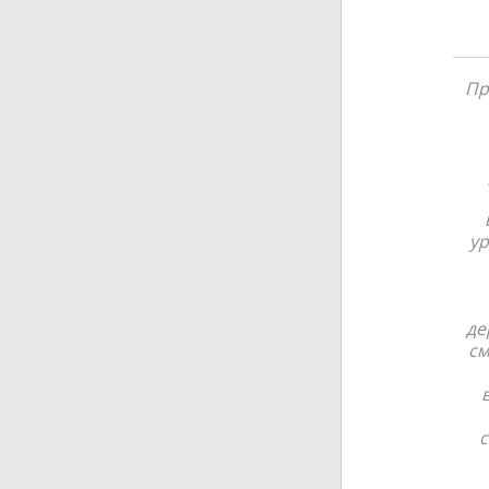
Пр
ур
де
см
с