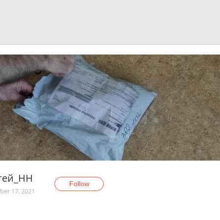
гей_НН
Follow
er 17, 2021