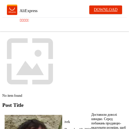
DOWNLOAD
AliExpress
No item found
Post Title
Доставили доволі
швидко. Серед
ivrk
побажань продавцю-
вказувати розміри, щоб