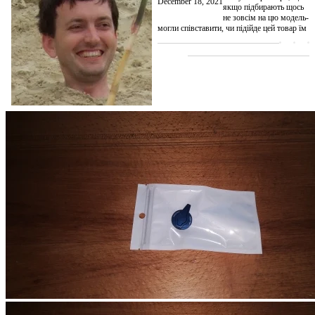
December 18, 2021
якщо підбирають щось
не зовсім на цю модель-
могли співставити, чи підійде цей товар їм