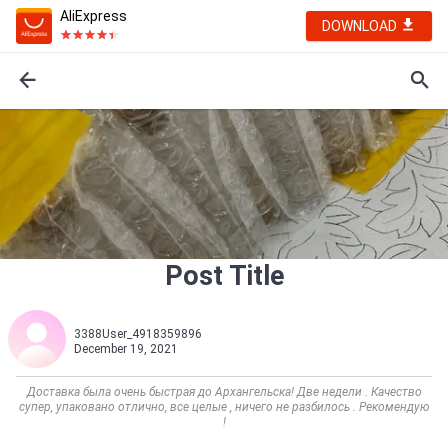
AliExpress
DOWNLOAD
Post Title
3388User_4918359896
December 19, 2021
Доставка была очень быстрая до Архангельска! Две недели . Качество
супер, упаковано отлично, все целые , ничего не разбилось . Рекомендую
!