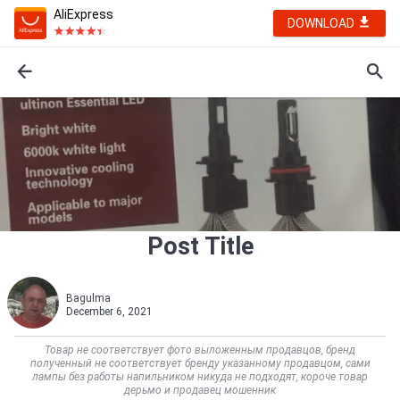
AliExpress
DOWNLOAD
Post Title
Bagulma
December 6, 2021
Товар не соответствует фото выложенным продавцов, бренд
полученный не соответствует бренду указанному продавцом, сами
лампы без работы напильником никуда не подходят, короче товар
дерьмо и продавец мошенник