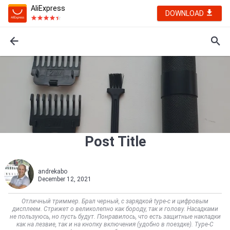
AliExpress
DOWNLOAD
Post Title
andrekabo
December 12, 2021
Отличный триммер. Брал черный, с зарядкой type-c и цифровым
дисплеем. Стрижет о великолепно как бороду, так и голову. Насадками
не пользуюсь, но пусть будут. Понравилось, что есть защитные накладки
как на лезвие, так и на кнопку включения (удобно в поездке). Type-C