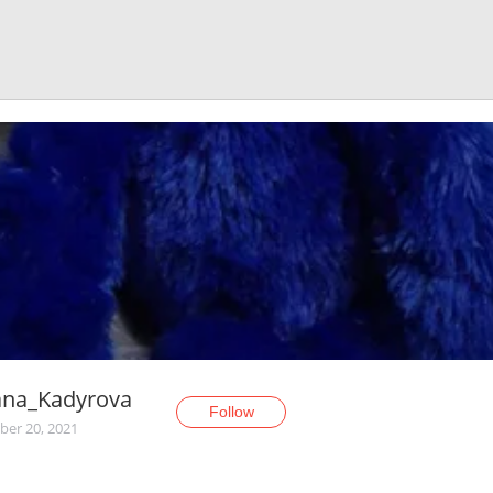
ana_Kadyrova
Follow
er 20, 2021