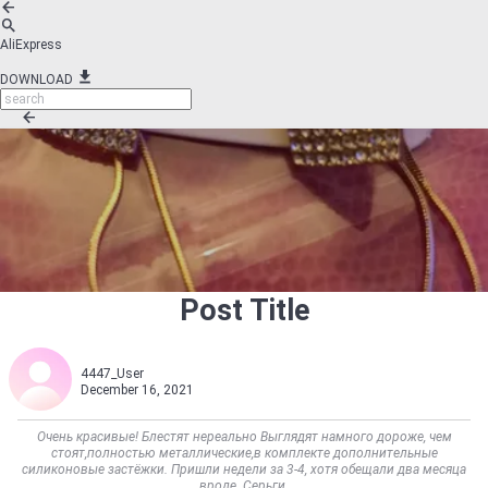
AliExpress
DOWNLOAD
Post Title
4447_User
December 16, 2021
Очень красивые! Блестят нереально Выглядят намного дороже, чем
стоят,полностью металлические,в комплекте дополнительные
силиконовые застёжки. Пришли недели за 3-4, хотя обещали два месяца
вроде. Серьги                 